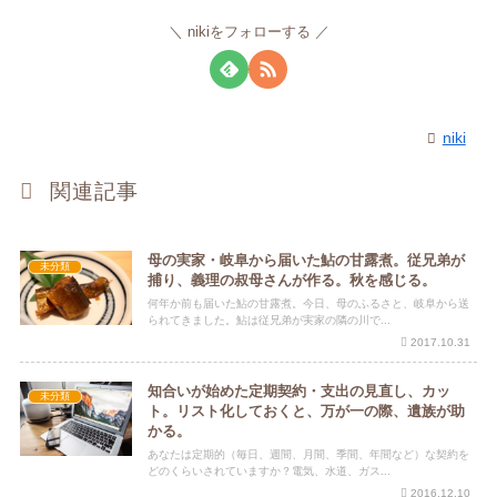
nikiをフォローする
niki
関連記事
母の実家・岐阜から届いた鮎の甘露煮。従兄弟が
未分類
捕り、義理の叔母さんが作る。秋を感じる。
何年か前も届いた鮎の甘露煮。今日、母のふるさと、岐阜から送
られてきました。鮎は従兄弟が実家の隣の川で...
2017.10.31
知合いが始めた定期契約・支出の見直し、カッ
未分類
ト。リスト化しておくと、万が一の際、遺族が助
かる。
あなたは定期的（毎日、週間、月間、季間、年間など）な契約を
どのくらいされていますか？電気、水道、ガス...
2016.12.10