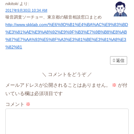
nikitoki
より:
2017年9月30日 10:34 AM
噪音調査ソーチョー、東京都の騒音相談窓口まとめ
http://www.skklab.com/%E6%9D%B1%E4%BA%AC%E9%83%BD
%E3%81%AE%E9%A8%92%E9%9F%B3%E7%9B%B8%E8%AB
%87%E7%AA%93%E5%8F%A3%E3%81%BE%E3%81%A8%E3
%82%81
返信
コメントをどうぞ
メールアドレスが公開されることはありません。
※
が付
いている欄は必須項目です
コメント
※