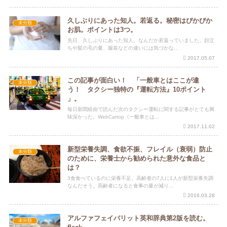
久しぶりにあった知人。若返る。秘密はぴかぴか
未分類
お肌。ポイントは3つ。
先日、久しぶりにあった知人。なんだか若返っていました。顔立
ちや髪の毛の量、服装などの違いには気づかな...
2017.05.07
この記事が面白い！ 「一般車とはここが違
未分類
う！ タクシー独特の『運転方法』10ポイント
」。
毎日新聞経由で読んだ次のタクシー運転に関する記事がとても興
味深かった。WebCartop《一般車とは...
2017.11.02
新型栄養失調、食欲不振、フレイル（衰弱）防止
未分類
のために、栄養士から勧められた意外な食品と
は？
3食食べているのに栄養不足。高齢者の7人に1人が新型栄養失調
なんだそう。高齢者になると食事の量が減り...
2016.03.28
アルファフェイバリット英和辞典第2版を読む。
未分類