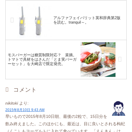
アルファフェイバリット英和辞典第2版
を読む。tranquil～。
モスバーガーは糖質制限対応？ 菜摘。
トマトで具材をはさんだ「とま実バーガ
ーセット」を大崎店で限定発売。
コメント
nikitoki
より:
2015年8月10日 9:43 AM
早いもので2015年8月10日朝、最後の2粒で、15日分を
飲み終えました。このほかにも、最近は、目に良いとされる枸杞
（くこ）もヨーグルトに入れて食べています。「えんきん」は、