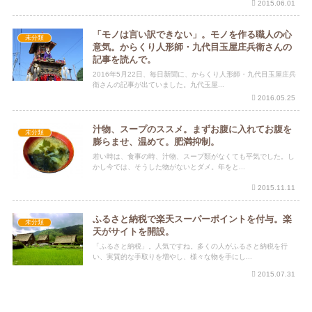
2015.06.01
「モノは言い訳できない」。モノを作る職人の心
未分類
意気。からくり人形師・九代目玉屋庄兵衛さんの
記事を読んで。
2016年5月22日、毎日新聞に、からくり人形師・九代目玉屋庄兵
衛さんの記事が出ていました。九代玉屋...
2016.05.25
汁物、スープのススメ。まずお腹に入れてお腹を
未分類
膨らませ、温めて。肥満抑制。
若い時は、食事の時、汁物、スープ類がなくても平気でした。し
かし今では、そうした物がないとダメ。年をと...
2015.11.11
ふるさと納税で楽天スーパーポイントを付与。楽
未分類
天がサイトを開設。
「ふるさと納税」。人気ですね。多くの人がふるさと納税を行
い、実質的な手取りを増やし、様々な物を手にし...
2015.07.31