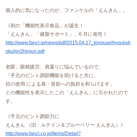
個人的に気になったのが、ファンケルの「えんきん」。
《初の「機能性表示食品」が誕生！
「えんきん」「健脂サポート」、6 月に発売 》
http://www.fancl.jp/news/pdf/2015.04.17_kinouseihyoujish
okuhin2hinjuri.pdf
老眼、眼精疲労、肩凝りに悩んでいるので、
「手元のピント調節機能を助けると共に、
目の使用 による肩・首筋への負担を和らげます」
との機能性を表示したこの「えんきん」に引かれたので
す。
《手元のピント調節力に
えんきん （旧：ルテイン＆ブルーベリー えんきん）》
http://www.fancl.co.jp/Items/Detail?