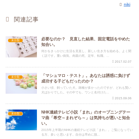
niki
関連記事
必要なのか？ 見直した結果、固定電話をやめた
未分類
知合い。
何かをきっかけに生活を見直し、新しい生き方を始める。よく聞
く話です。重い病気、肉親の死、定年、転職、...
2017.02.07
「マシュマロ・テスト」。あなたは誘惑に負けず
未分類
成功する子どもだったのか？
小さい頃、飼っていた犬。雑種が多かったのですが、どれも賢い
犬ばかりでした。その中でも、ワンと名付けた...
2015.09.06
NHK連続テレビ小説「まれ」のオープニングテー
未分類
マ曲「希空～まれぞら～」は気持ちが悪いと知合
い。
2015年上半期のNHKの連続テレビ小説「まれ」。ご覧になってい
る方、多いと思います。自分は早めに脱...