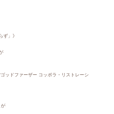
らず」》
が
”JP” title=”ゴッドファーザー コッポラ・リストレーシ
とが