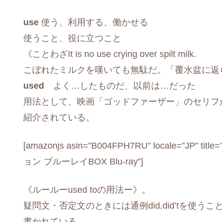
use
使う、利用する、働かせる
使うこと、役に立つこと
《ことわざIt is no use crying over spilt milk.
こぼれたミルクを嘆いても無駄だ。「覆水盆に返
used
よく…したものだ、以前は…だった
用法として、映画「ゴッドファーザー」のセリフ
紹介されている。
[amazonjs asin=”B004FPH7RU” locale=
ョン ブルーレイBOX Blu-ray”]
《ルールーused toの用法ー》。
疑問文・否定文のときには通例did,did’tを使うこ
書かれている。