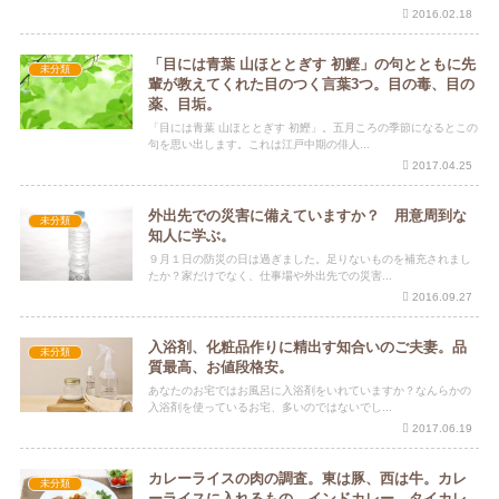
2016.02.18
「目には青葉 山ほととぎす 初鰹」の句とともに先
未分類
輩が教えてくれた目のつく言葉3つ。目の毒、目の
薬、目垢。
「目には青葉 山ほととぎす 初鰹」。五月ころの季節になるとこの
句を思い出します。これは江戸中期の俳人...
2017.04.25
外出先での災害に備えていますか？ 用意周到な
未分類
知人に学ぶ。
９月１日の防災の日は過ぎました。足りないものを補充されまし
たか？家だけでなく、仕事場や外出先での災害...
2016.09.27
入浴剤、化粧品作りに精出す知合いのご夫妻。品
未分類
質最高、お値段格安。
あなたのお宅ではお風呂に入浴剤をいれていますか？なんらかの
入浴剤を使っているお宅、多いのではないでし...
2017.06.19
カレーライスの肉の調査。東は豚、西は牛。カレ
未分類
ーライスに入れるもの。インドカレー、タイカレ