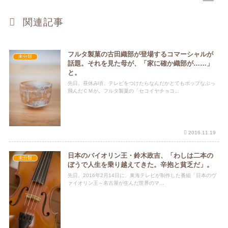
関連記事
フルタ製菓の古田織部が登場するコマーシャルが
未分類
話題。それを見た母が、「家に確か織部が……」
と。
先日、昼休み頃、テレビをつけたらなんだかとてもポップなぶっ
飛んだＣＭが。フルタ製菓の「セコイヤチョコ...
2016.11.19
日本のバイオリン王・鈴木政吉、「わしは二本の
未分類
ぼうで人生を乗り越えてきた。辛抱と貧乏だ」。
先日、2016年2月14日に、東海テレビが制作した番組「日本のヴ
ァイオリン王～名古屋が生んだ世界のマ...