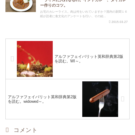
ー作りのコツ。
お宅のカレーライス。肉は何をいれていますか？国内の新聞１６
紙が読者に食文化のアンケートを行い、その結...
2015.03.27
アルファフェイバリット英和辞典第2版
を読む。WI～。
アルファフェイバリット英和辞典第2版
を読む。widowed～。
コメント