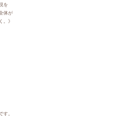
現を
全体が
く。》
です。