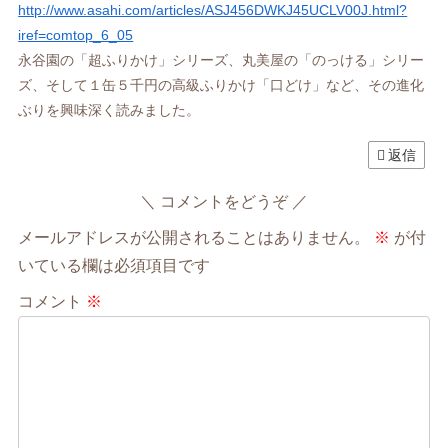
http://www.asahi.com/articles/ASJ456DWKJ45UCLV00J.html?
iref=comtop_6_05
永谷園の「超ふりかけ」シリーズ、丸美屋の「のっける」シリー
ズ、そして１缶５千円の高級ふりかけ「口どけ」など、その進化
ぶりを興味深く読みました。
返信
コメントをどうぞ
メールアドレスが公開されることはありません。
※
が付
いている欄は必須項目です
コメント
※