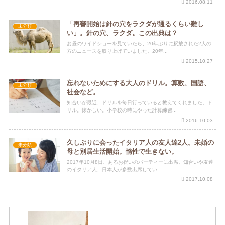
2016.08.11
「再審開始は針の穴をラクダが通るくらい難し
未分類
い」。針の穴、ラクダ。この出典は？
お昼のワイドショーを見ていたら、20年ぶりに釈放された2人の
方のニュースを取り上げていました。20年...
2015.10.27
忘れないためにする大人のドリル。算数、国語、
未分類
社会など。
知合いが最近、ドリルを毎日行っていると教えてくれました。ド
リル。懐かしい。小学校の時にやった計算練習...
2016.10.03
久しぶりに会ったイタリア人の友人達2人。未婚の
未分類
母と別居生活開始。惰性で生きない。
2017年10月8日、あるお祝いのパーティーに出席。知合いや友達
のイタリア人、日本人が多数出席してい...
2017.10.08