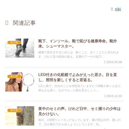
niki
関連記事
靴下、インソール、靴で延びる健康寿命。靴外
未分類
来。シューマスター。
健康で長生きするためには、動くこと、歩くことだと言われま
す。けれど足の筋肉の衰え、足裏のアーチの低下...
2016.05.08
LED付きの化粧鏡でよみがえった若さ。目を直
未分類
し、照明を新しくすると若返る。
1日に鏡で、自分のことを何回見ていますか？回数が多い人ほど、
体も心も若い。なのでもっと鏡を見ましょう...
2015.12.03
夜中のセミの声。けれど日中、セミ捕りの少年は
未分類
見かけない。
毎日、1時間ウォーキングをしています。夏の間は日中、暑いの
で、日が暮れてから歩くようにしています。先...