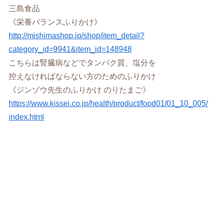
三島食品
《栄養バランスふりかけ》
http://mishimashop.jp/shop/item_detail?
category_id=9941&item_id=148948
こちらは腎臓病などでタンパク質、塩分を
控えなければならない方のためのふりかけ
《ジンゾウ先生のふりかけ のりたまご》
https://www.kissei.co.jp/health/product/food01/01_10_005/
index.html