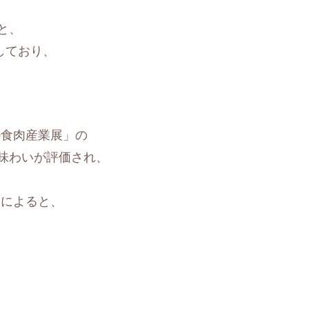
と、
しており、
0食肉産業展」の
味わいが評価され、
）によると、