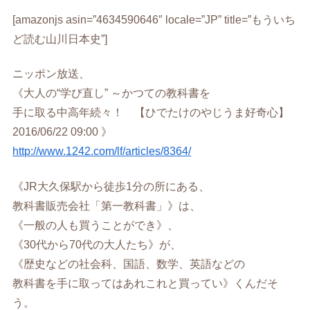
[amazonjs asin=”4634590646″ locale=”JP” title=”もういち
ど読む山川日本史”]
ニッポン放送、
《大人の“学び直し” ～かつての教科書を
手に取る中高年続々！ 【ひでたけのやじうま好奇心】
2016/06/22 09:00 》
http://www.1242.com/lf/articles/8364/
《JR大久保駅から徒歩1分の所にある、
教科書販売会社「第一教科書」》は、
《一般の人も買うことができ》、
《30代から70代の大人たち》が、
《歴史などの社会科、国語、数学、英語などの
教科書を手に取ってはあれこれと買ってい》くんだそ
う。