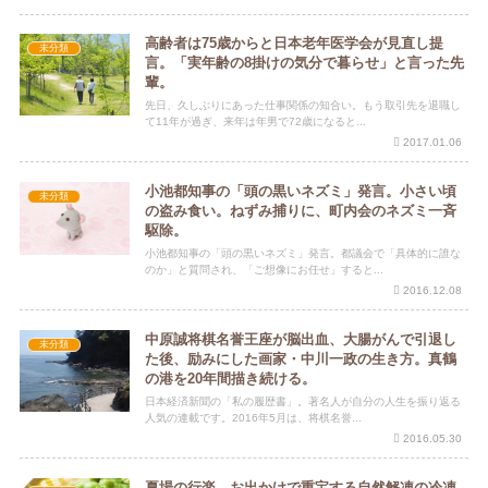
高齢者は75歳からと日本老年医学会が見直し提
未分類
言。「実年齢の8掛けの気分で暮らせ」と言った先
輩。
先日、久しぶりにあった仕事関係の知合い。もう取引先を退職し
て11年が過ぎ、来年は年男で72歳になると...
2017.01.06
小池都知事の「頭の黒いネズミ」発言。小さい頃
未分類
の盗み食い。ねずみ捕りに、町内会のネズミ一斉
駆除。
小池都知事の「頭の黒いネズミ」発言。都議会で「具体的に誰な
のか」と質問され、「ご想像にお任せ」すると...
2016.12.08
中原誠将棋名誉王座が脳出血、大腸がんで引退し
未分類
た後、励みにした画家・中川一政の生き方。真鶴
の港を20年間描き続ける。
日本経済新聞の「私の履歴書」。著名人が自分の人生を振り返る
人気の連載です。2016年5月は、将棋名誉...
2016.05.30
夏場の行楽、お出かけで重宝する自然解凍の冷凍