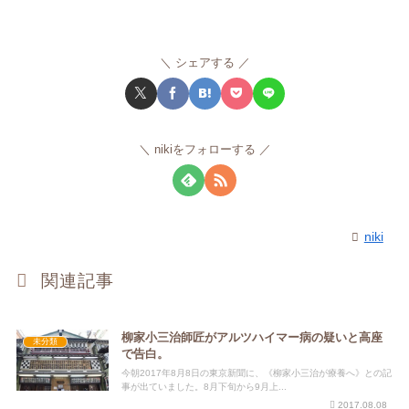
シェアする
nikiをフォローする
niki
関連記事
柳家小三治師匠がアルツハイマー病の疑いと高座
未分類
で告白。
今朝2017年8月8日の東京新聞に、《柳家小三治が療養へ》との記
事が出ていました。8月下旬から9月上...
2017.08.08