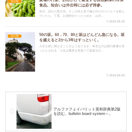
未分類
食品。知合いは外出時には必ず持参。
先日、訪れた取引先。そこの控え室で備え付けのコーヒーを飲ん
でいたら、丁度、お昼時分だったためか、お弁...
2016.05.20
50の坂。60，70、80と坂はどんどん急になる。坂
未分類
を越えると2から3年はすっといく。
人生を坂に例えることがよくあります。有名なのは徳川家康が言
ったとされる「人生は重荷を背負うて坂道を行...
2016.04.03
アルファフェイバリット英和辞典第2版
を読む。bulletin board system～。